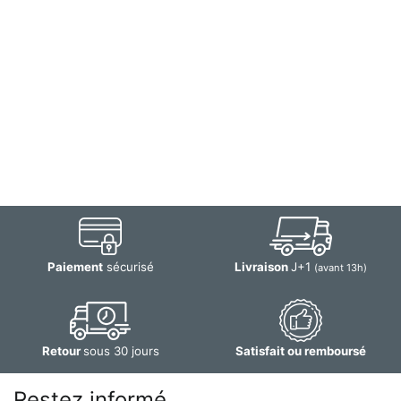
Paiement
sécurisé
Livraison
J+1
(avant 13h)
Retour
sous 30 jours
Satisfait ou remboursé
Restez informé