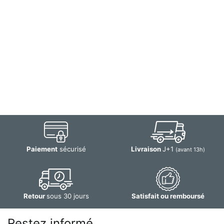
Paiement
sécurisé
Livraison
J+1
(avant 13h)
Retour
sous 30 jours
Satisfait ou remboursé
Restez informé