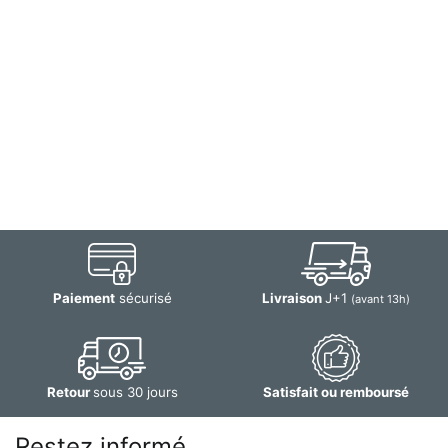
Paiement
sécurisé
Livraison
J+1
(avant 13h)
Retour
sous 30 jours
Satisfait ou remboursé
Restez informé