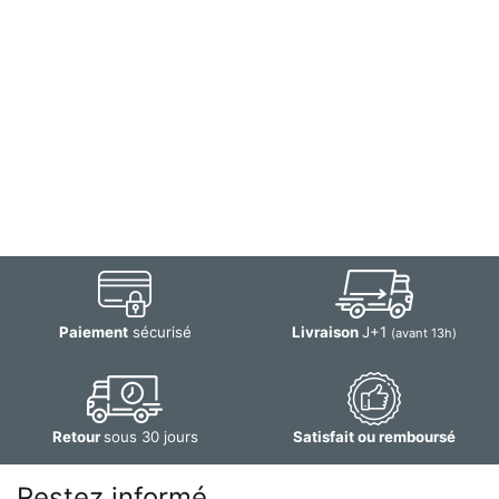
Paiement
sécurisé
Livraison
J+1
(avant 13h)
Retour
sous 30 jours
Satisfait ou remboursé
Restez informé