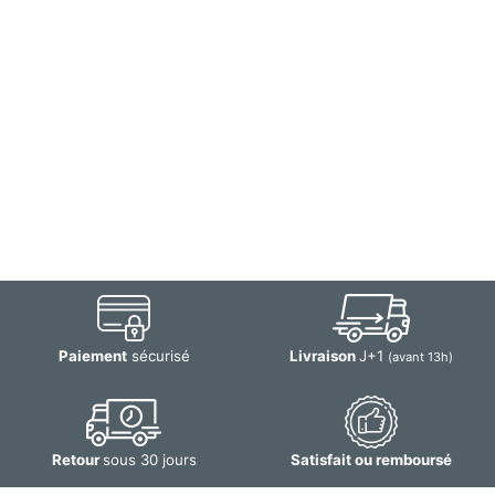
Paiement
sécurisé
Livraison
J+1
(avant 13h)
Retour
sous 30 jours
Satisfait ou remboursé