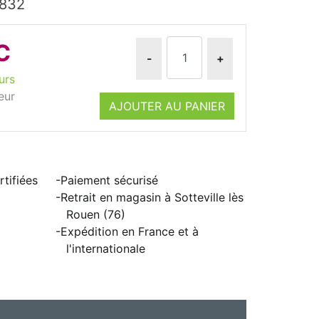
0832
C
-
+
urs
eur
AJOUTER AU PANIER
tifiées
Paiement sécurisé
Retrait en magasin à Sotteville lès
Rouen (76)
Expédition en France et à
l'internationale