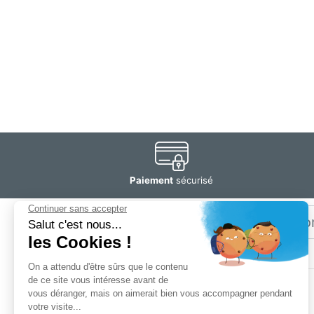
Paiement
sécurisé
Email
Restez
informé
SOGEDIS SAS
3 rue Antoine Lavoisier
CS 10268