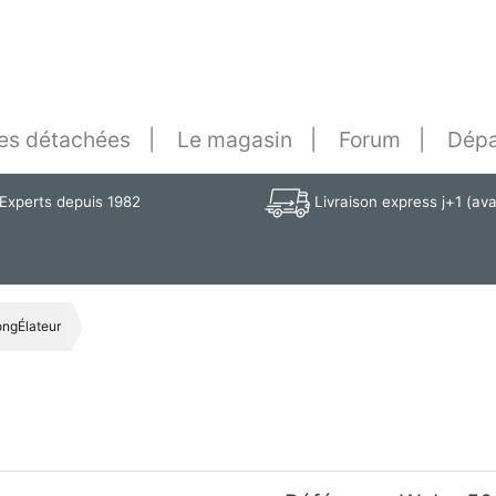
es détachées
Le magasin
Forum
Dépa
Experts depuis 1982
Livraison express j+1 (av
ongÉlateur