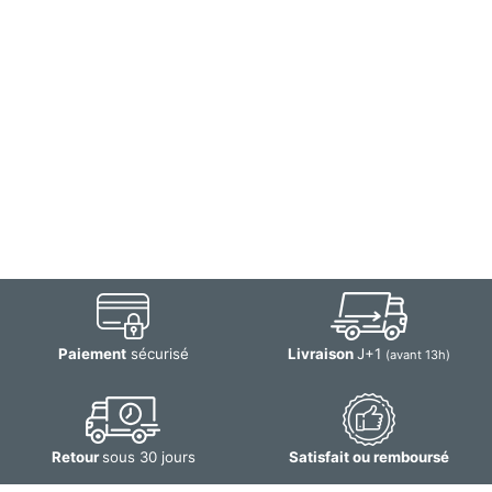
Paiement
sécurisé
Livraison
J+1
(avant 13h)
Retour
sous 30 jours
Satisfait ou remboursé