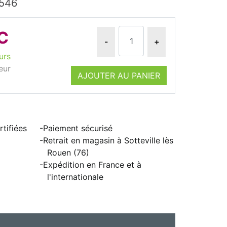
7546
C
-
+
urs
eur
AJOUTER AU PANIER
tifiées
Paiement sécurisé
Retrait en magasin à Sotteville lès
Rouen (76)
Expédition en France et à
l'internationale