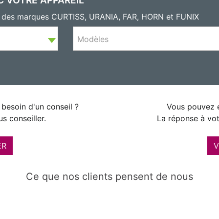
ls des marques CURTISS, URANIA, FAR, HORN et FUNIX
Modèles
besoin d'un conseil ?
Vous pouvez é
s conseiller.
La réponse à vot
ER
V
Ce que nos clients pensent de nous