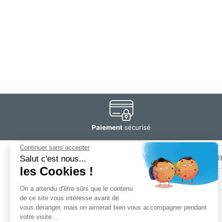
Paiement
sécurisé
Email
Restez
informé
SOGEDIS SAS
3 rue Antoine Lavoisier
CS 10268