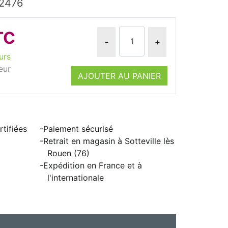
92476
TC
-
+
urs
eur
AJOUTER AU PANIER
tifiées
Paiement sécurisé
Retrait en magasin à Sotteville lès
Rouen (76)
Expédition en France et à
l'internationale