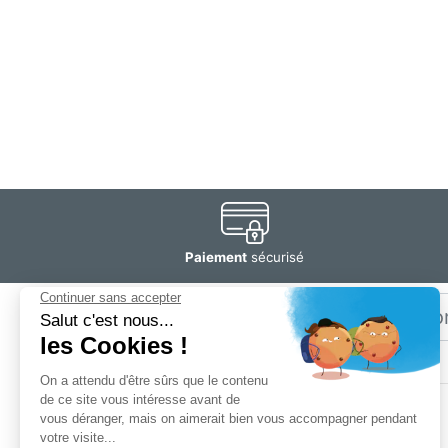
Paiement
sécurisé
Email
Restez
informé
SOGEDIS SAS
3 rue Antoine Lavoisier
CS 10268