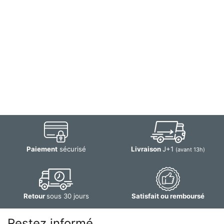
Paiement
sécurisé
Livraison
J+1
(avant 13h)
Retour
sous 30 jours
Satisfait ou remboursé
Restez informé