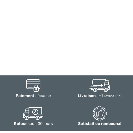
Paiement
sécurisé
Livraison
J+1
(avant 13h)
Retour
sous 30 jours
Satisfait ou remboursé